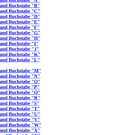
land Buchstabe "A"
land Buchstabe "B"
land Buchstabe "C"
land Buchstabe "D"
land Buchstabe "E"
land Buchstabe "F"
land Buchstabe "G"
land Buchstabe "H"
land Buchstabe "I"
land Buchstabe "J"
land Buchstabe "K"
land Buchstabe "L"
hland Buchstabe "M"
land Buchstabe "N"
land Buchstabe "O"
land Buchstabe "P"
land Buchstabe "Q"
land Buchstabe "R"
land Buchstabe "S"
land Buchstabe "T"
land Buchstabe "U"
land Buchstabe "V"
hland Buchstabe "W"
land Buchstabe "X"