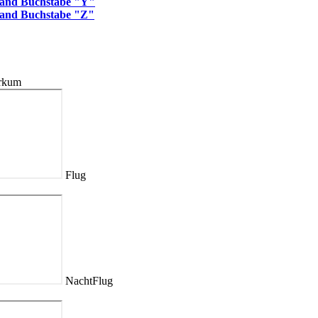
land Buchstabe "Y"
land Buchstabe "Z"
orkum
Flug
NachtFlug