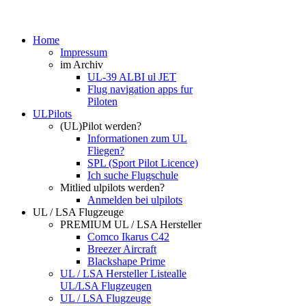
Home
Impressum
im Archiv
UL-39 ALBI ul JET
Flug navigation apps fur
Piloten
ULPilots
(UL)Pilot werden?
Informationen zum UL
Fliegen?
SPL (Sport Pilot Licence)
Ich suche Flugschule
Mitlied ulpilots werden?
Anmelden bei ulpilots
UL / LSA Flugzeuge
PREMIUM UL / LSA Hersteller
Comco Ikarus C42
Breezer Aircraft
Blackshape Prime
UL / LSA Hersteller Liste
alle
UL/LSA Flugzeugen
UL / LSA Flugzeuge