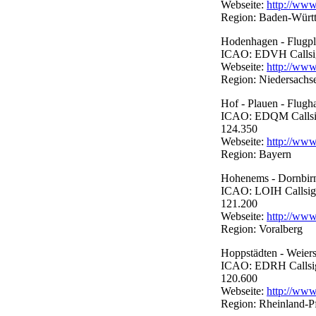
Webseite:
http://www
Region: Baden-Würt
Hodenhagen - Flugpl
ICAO: EDVH Callsign:
Webseite:
http://www
Region: Niedersachs
Hof - Plauen - Flugh
ICAO: EDQM Callsign
124.350
Webseite:
http://www
Region: Bayern
Hohenems - Dornbirn
ICAO: LOIH Callsign:
121.200
Webseite:
http://www.
Region: Voralberg
Hoppstädten - Weiers
ICAO: EDRH Callsign:
120.600
Webseite:
http://ww
Region: Rheinland-P