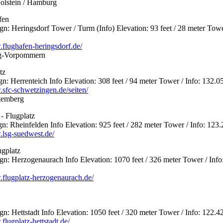
olstein / Hamburg
fen
 Heringsdorf Tower / Turm (Info) Elevation: 93 feet / 28 meter Towe
.flughafen-heringsdorf.de/
rg-Vorpommern
tz
 Herrenteich Info Elevation: 308 feet / 94 meter Tower / Info: 132.0
.sfc-schwetzingen.de/seiten/
temberg
- Flugplatz
 Rheinfelden Info Elevation: 925 feet / 282 meter Tower / Info: 123
.lsg-suedwest.de/
ugplatz
 Herzogenaurach Info Elevation: 1070 feet / 326 meter Tower / Info
.flugplatz-herzogenaurach.de/
 Hettstadt Info Elevation: 1050 feet / 320 meter Tower / Info: 122.4
flugplatz-hettstadt.de/