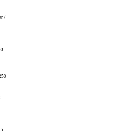
r /
50
.250
:
25