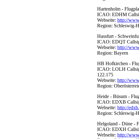
Hartenholm - Flugpla
ICAO: EDHM Callsign:
Webseite:
http://www
Region: Schleswig-H
Hassfurt - Schweinfur
ICAO: EDQT Callsign:
Webseite:
http://www.
Region: Bayern
HB Hofkirchen - Flu
ICAO: LOLH Callsign:
122.175
Webseite:
http://www
Region: Oberösterrei
Heide - Büsum - Flug
ICAO: EDXB Callsign:
Webseite:
http://edxb
Region: Schleswig-H
Helgoland - Düne - F
ICAO: EDXH Callsign:
Webseite:
http://www