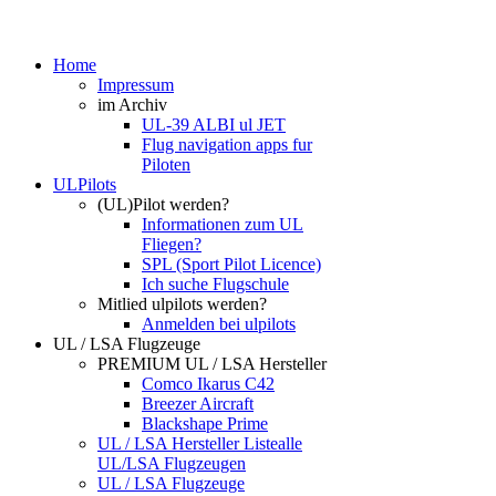
Home
Impressum
im Archiv
UL-39 ALBI ul JET
Flug navigation apps fur
Piloten
ULPilots
(UL)Pilot werden?
Informationen zum UL
Fliegen?
SPL (Sport Pilot Licence)
Ich suche Flugschule
Mitlied ulpilots werden?
Anmelden bei ulpilots
UL / LSA Flugzeuge
PREMIUM UL / LSA Hersteller
Comco Ikarus C42
Breezer Aircraft
Blackshape Prime
UL / LSA Hersteller Liste
alle
UL/LSA Flugzeugen
UL / LSA Flugzeuge