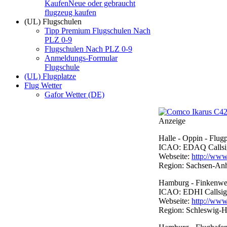
Kaufen
Neue oder gebraucht
flugzeug kaufen
(UL) Flugschulen
Tipp Premium Flugschulen Nach
PLZ 0-9
Flugschulen Nach PLZ 0-9
Anmeldungs-Formular
Flugschule
(UL) Flugplatze
Flug Wetter
Gafor Wetter (DE)
Anzeige
Halle - Oppin - Flugp
ICAO: EDAQ Callsign:
Webseite:
http://www.
Region: Sachsen-Anh
Hamburg - Finkenwer
ICAO: EDHI Callsign:
Webseite:
http://www
Region: Schleswig-H