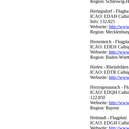
Region: Schleswig-H
Heringsdorf - Flugha
ICAO: EDAH Callsign:
Info: 132.825
Webseite:
http://www
Region: Mecklenbu
Herrenteich - Flugpla
ICAO: EDEH Callsign:
Webseite:
http://www
Region: Baden-Würt
Herten - Rheinfelden 
ICAO: EDTR Callsign:
Webseite:
http://www
Herzogenaurach - Fl
ICAO: EDQH Callsign:
122.850
Webseite:
http://www
Region: Bayern
Hettstadt - Flugplatz
ICAO: EDGH Callsign:
Webseite:
http://www.