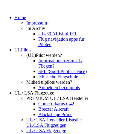
Home
Impressum
im Archiv
UL-39 ALBI ul JET
Flug navigation apps fur
Piloten
ULPilots
(UL)Pilot werden?
Informationen zum UL
Fliegen?
SPL (Sport Pilot Licence)
Ich suche Flugschule
Mitlied ulpilots werden?
Anmelden bei ulpilots
UL / LSA Flugzeuge
PREMIUM UL / LSA Hersteller
Comco Ikarus C42
Breezer Aircraft
Blackshape Prime
UL / LSA Hersteller Liste
alle
UL/LSA Flugzeugen
UL / LSA Flugzeuge