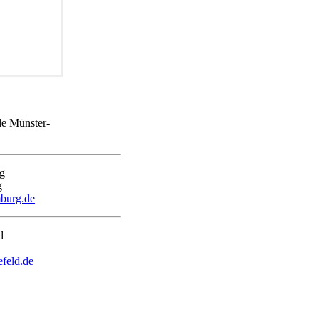
le Münster-
g
burg.de
feld.de