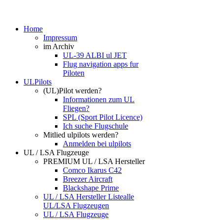
Home
Impressum
im Archiv
UL-39 ALBI ul JET
Flug navigation apps fur
Piloten
ULPilots
(UL)Pilot werden?
Informationen zum UL
Fliegen?
SPL (Sport Pilot Licence)
Ich suche Flugschule
Mitlied ulpilots werden?
Anmelden bei ulpilots
UL / LSA Flugzeuge
PREMIUM UL / LSA Hersteller
Comco Ikarus C42
Breezer Aircraft
Blackshape Prime
UL / LSA Hersteller Liste
alle
UL/LSA Flugzeugen
UL / LSA Flugzeuge