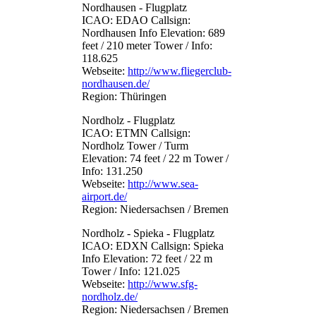
Nordhausen - Flugplatz
ICAO: EDAO Callsign:
Nordhausen Info Elevation: 689
feet / 210 meter Tower / Info:
118.625
Webseite:
http://www.fliegerclub-
nordhausen.de/
Region: Thüringen
Nordholz - Flugplatz
ICAO: ETMN Callsign:
Nordholz Tower / Turm
Elevation: 74 feet / 22 m Tower /
Info: 131.250
Webseite:
http://www.sea-
airport.de/
Region: Niedersachsen / Bremen
Nordholz - Spieka - Flugplatz
ICAO: EDXN Callsign: Spieka
Info Elevation: 72 feet / 22 m
Tower / Info: 121.025
Webseite:
http://www.sfg-
nordholz.de/
Region: Niedersachsen / Bremen