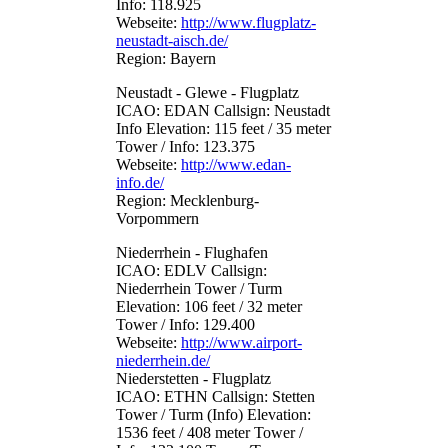
Info: 118.925
Webseite:
http://www.flugplatz-
neustadt-aisch.de/
Region: Bayern
Neustadt - Glewe - Flugplatz
ICAO: EDAN Callsign: Neustadt
Info Elevation: 115 feet / 35 meter
Tower / Info: 123.375
Webseite:
http://www.edan-
info.de/
Region: Mecklenburg-
Vorpommern
Niederrhein - Flughafen
ICAO: EDLV Callsign:
Niederrhein Tower / Turm
Elevation: 106 feet / 32 meter
Tower / Info: 129.400
Webseite:
http://www.airport-
niederrhein.de/
Niederstetten - Flugplatz
ICAO: ETHN Callsign: Stetten
Tower / Turm (Info) Elevation:
1536 feet / 408 meter Tower /