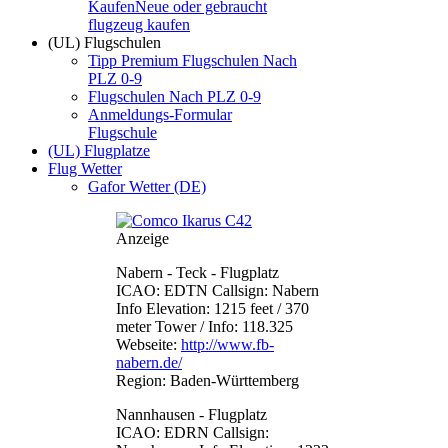
Kaufen
Neue oder gebraucht
flugzeug kaufen
(UL) Flugschulen
Tipp Premium Flugschulen Nach
PLZ 0-9
Flugschulen Nach PLZ 0-9
Anmeldungs-Formular
Flugschule
(UL) Flugplatze
Flug Wetter
Gafor Wetter (DE)
Anzeige
Nabern - Teck - Flugplatz
ICAO: EDTN Callsign: Nabern
Info Elevation: 1215 feet / 370
meter Tower / Info: 118.325
Webseite:
http://www.fb-
nabern.de/
Region: Baden-Württemberg
Nannhausen - Flugplatz
ICAO: EDRN Callsign: