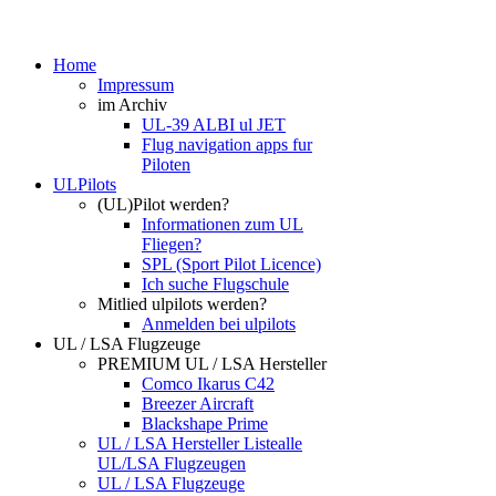
Home
Impressum
im Archiv
UL-39 ALBI ul JET
Flug navigation apps fur
Piloten
ULPilots
(UL)Pilot werden?
Informationen zum UL
Fliegen?
SPL (Sport Pilot Licence)
Ich suche Flugschule
Mitlied ulpilots werden?
Anmelden bei ulpilots
UL / LSA Flugzeuge
PREMIUM UL / LSA Hersteller
Comco Ikarus C42
Breezer Aircraft
Blackshape Prime
UL / LSA Hersteller Liste
alle
UL/LSA Flugzeugen
UL / LSA Flugzeuge