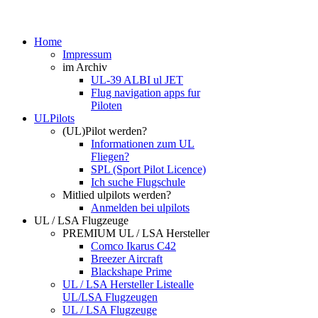
Home
Impressum
im Archiv
UL-39 ALBI ul JET
Flug navigation apps fur
Piloten
ULPilots
(UL)Pilot werden?
Informationen zum UL
Fliegen?
SPL (Sport Pilot Licence)
Ich suche Flugschule
Mitlied ulpilots werden?
Anmelden bei ulpilots
UL / LSA Flugzeuge
PREMIUM UL / LSA Hersteller
Comco Ikarus C42
Breezer Aircraft
Blackshape Prime
UL / LSA Hersteller Liste
alle
UL/LSA Flugzeugen
UL / LSA Flugzeuge