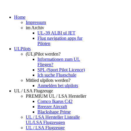
Home
Impressum
im Archiv
UL-39 ALBI ul JET
Flug navigation apps fur
Piloten
ULPilots
(UL)Pilot werden?
Informationen zum UL
Fliegen?
SPL (Sport Pilot Licence)
Ich suche Flugschule
Mitlied ulpilots werden?
Anmelden bei ulpilots
UL / LSA Flugzeuge
PREMIUM UL / LSA Hersteller
Comco Ikarus C42
Breezer Aircraft
Blackshape Prime
UL / LSA Hersteller Liste
alle
UL/LSA Flugzeugen
UL / LSA Flugzeuge