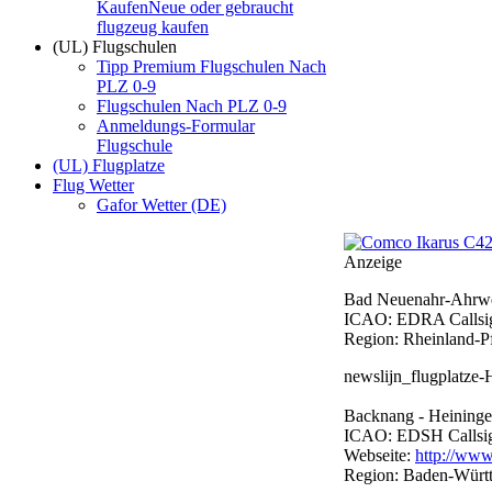
Kaufen
Neue oder gebraucht
flugzeug kaufen
(UL) Flugschulen
Tipp Premium Flugschulen Nach
PLZ 0-9
Flugschulen Nach PLZ 0-9
Anmeldungs-Formular
Flugschule
(UL) Flugplatze
Flug Wetter
Gafor Wetter (DE)
Anzeige
Bad Neuenahr-Ahrwei
ICAO: EDRA Callsign
Region: Rheinland-Pfa
newslijn_flugplatze
Backnang - Heiningen
ICAO: EDSH Callsign:
Webseite:
http://www
Region: Baden-Würt