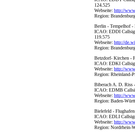
124.525
Webseite:
http://www
Region: Brandenburg 
Berlin - Tempelhof -
ICAO: EDDI Callsign:
119.575
Webseite:
http://de.
Region: Brandenburg 
Betzdorf- Kirchen - 
ICAO: EDKI Callsign:
Webseite:
http://www
Region: Rheinland-P
Biberach A. D. Riss -
ICAO: EDMB Callsign:
Webseite:
http://www
Region: Baden-Würt
Bielefeld - Flughafen
ICAO: EDLI Callsign:
Webseite:
http://www.
Region: Nordrhein-W