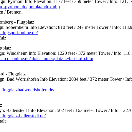
 Pyrmont Info Elevation: 1177 feet / 359 meter Tower / Info: 121.1
-bad-pyrmont.de/joomla/index.php
en / Bremen
mberg - Flugplatz
 Sobernheim Info Elevation: 810 feet / 247 meter Tower / Info: 118.
.flugsport-online.de/
falz
gplatz
 Windsheim Info Elevation: 1220 feet / 372 meter Tower / Info: 118
.arcor-online.de/alois.laumer/platz-te/bischofb.htm
d - Flugplatz
 Bad Wörrishofen Info Elevation: 2034 feet / 372 meter Tower / Inf
.flugplatzbadwoerishofen.de/
tz
 Ballenstedt Info Elevation: 502 feet / 163 meter Tower / Info: 1227
flugplatz-ballenstedt.de/
alt