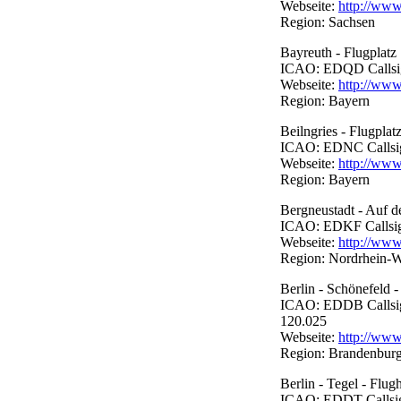
Webseite:
http://www
Region: Sachsen
Bayreuth - Flugplatz
ICAO: EDQD Callsign:
Webseite:
http://www
Region: Bayern
Beilngries - Flugplat
ICAO: EDNC Callsign:
Webseite:
http://www.
Region: Bayern
Bergneustadt - Auf 
ICAO: EDKF Callsign:
Webseite:
http://www
Region: Nordrhein-W
Berlin - Schönefeld 
ICAO: EDDB Callsign:
120.025
Webseite:
http://www
Region: Brandenburg 
Berlin - Tegel - Flug
ICAO: EDDT Callsign: