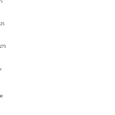
75
925
.275
o:
00