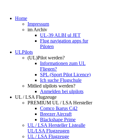
Home
Impressum
im Archiv
UL-39 ALBI ul JET
Flug navigation apps fur
Piloten
ULPilots
(UL)Pilot werden?
Informationen zum UL
Fliegen?
SPL (Sport Pilot Licence)
Ich suche Flugschule
Mitlied ulpilots werden?
Anmelden bei ulpilots
UL / LSA Flugzeuge
PREMIUM UL / LSA Hersteller
Comco Ikarus C42
Breezer Aircraft
Blackshape Prime
UL / LSA Hersteller Liste
alle
UL/LSA Flugzeugen
UL / LSA Flugzeuge