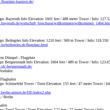
.flugplatz-bautzen.de/
 Bayreuth Info Elevation: 1601 feet / 488 meter Tower / Info: 127.5
.bayreuth.de/wirtschaft_forschung/willkommen/willkommen_1464.htm
z
 Beilngries Info Elevation: 1210 feet / 369 m Tower / Info: 118.350
lsvbeilngries.de/flugplatz.html
dem Dümpel - Flugplatz
 Bergneustadt Info Elevation: 1604 feet / 489 m Tower / Info: 123.6
.sfc-bergneustadt.de/
estfalen
- Flughafen
 Schönefeld Tower / Turm Elevation: 155 feet / 47 meter Tower / Inf
.berlin-airport.de/DE/index2.php
/ Berlin
hafen
 Tegel Tower / Turm Elevation: 122 feet / 37 meter Tower / Info: