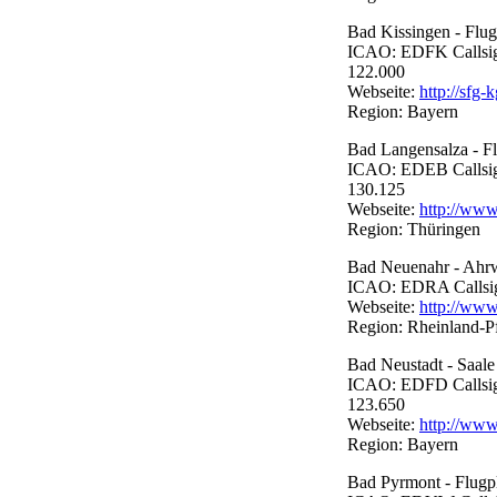
Bad Kissingen - Flug
ICAO: EDFK Callsign:
122.000
Webseite:
http://sfg-k
Region: Bayern
Bad Langensalza - Fl
ICAO: EDEB Callsign:
130.125
Webseite:
http://www.
Region: Thüringen
Bad Neuenahr - Ahrwe
ICAO: EDRA Callsign:
Webseite:
http://www
Region: Rheinland-P
Bad Neustadt - Saale 
ICAO: EDFD Callsign:
123.650
Webseite:
http://www
Region: Bayern
Bad Pyrmont - Flugp