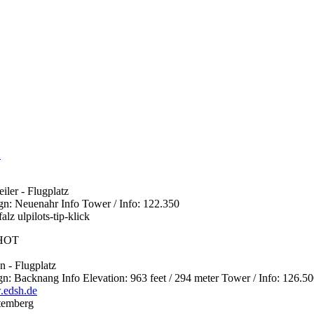
ler - Flugplatz
: Neuenahr Info Tower / Info: 122.350
lz ulpilots-tip-klick
-HOT
 - Flugplatz
 Backnang Info Elevation: 963 feet / 294 meter Tower / Info: 126.5
.edsh.de
temberg