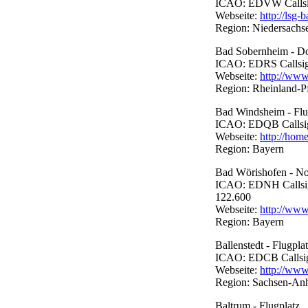
ICAO: EDVW Callsign:
Webseite:
http://lsg
Region: Niedersachs
Bad Sobernheim - Do
ICAO: EDRS Callsign:
Webseite:
http://www
Region: Rheinland-P
Bad Windsheim - Flu
ICAO: EDQB Callsign:
Webseite:
http://home
Region: Bayern
Bad Wörishofen - Nor
ICAO: EDNH Callsign:
122.600
Webseite:
http://www
Region: Bayern
Ballenstedt - Flugpla
ICAO: EDCB Callsign:
Webseite:
http://www.
Region: Sachsen-Anh
Baltrum - Flugplatz