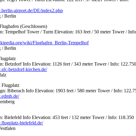
.berlin-airport.de/DE/index2.php
/ Berlin
 Flughafen (Geschlossen)
 Tempelhof Tower / Turm Elevation: 163 feet / 50 meter Tower / Info
wikipedia.org/wiki/Flughafen_Berlin-Tempelhof
/ Berlin
Flugplatz
 Betzdorf Info Elevation: 1126 feet / 343 meter Tower / Info: 122.75
.sfc-betzdorf-kirchen.de/
falz
 Flugplatz
 Biberach Info Elevation: 1903 feet / 580 meter Tower / Info: 122.7
.edmb.de/
temberg
 Bielefeld Info Elevation: 453 feet / 132 meter Tower / Info: 118.350
flugplatz-bielefeld.de/
estfalen