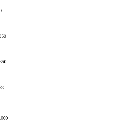
0
.350
.350
o:
3.000