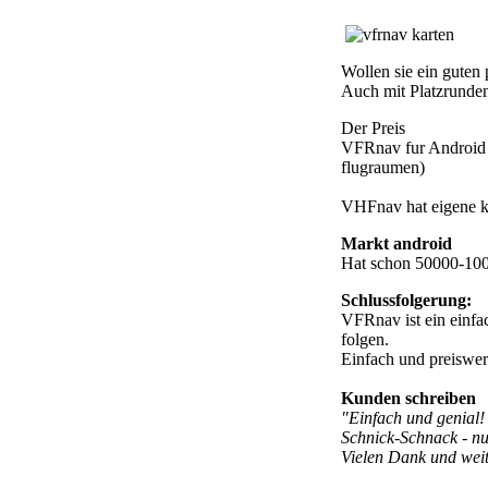
Wollen sie ein guten
Auch mit Platzrunde
Der Preis
VFRnav fur Android €4
flugraumen)
VHFnav hat eigene ka
Markt android
Hat schon 50000-1000
Schlussfolgerung:
VFRnav ist ein einfac
folgen.
Einfach und preiswe
Kunden schreiben
"Einfach und genial! 
Schnick-Schnack - nur
Vielen Dank und weit