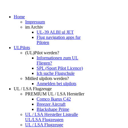
Home
Impressum
im Archiv
UL-39 ALBI ul JET
Flug navigation apps fur
Piloten
ULPilots
(UL)Pilot werden?
Informationen zum UL
Fliegen?
SPL (Sport Pilot Licence)
Ich suche Flugschule
Mitlied ulpilots werden?
Anmelden bei ulpilots
UL / LSA Flugzeuge
PREMIUM UL / LSA Hersteller
Comco Ikarus C42
Breezer Aircraft
Blackshape Prime
UL / LSA Hersteller Liste
alle
UL/LSA Flugzeugen
UL / LSA Flugzeuge