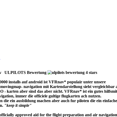
v ULPILOTS Bewertung
000 installs auf android ist VFRnav* populair unter unsere
 movingmap- navigation mit Kartendarstellung sieht vergleichbar 
AO - karten aber sind das aber nicht. VFRnav* ist ein gutes hilfsmit
gation, immer die officiele gultige flugkarten ach nutzen.
en die ein ausbildung machen aber auch fur piloten die ein einfach
en.
"keep it simple"
ficially approved aid for the flight preparation and air navigation