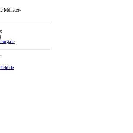
le Münster-
g
burg.de
feld.de