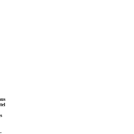
aus
tel
es
.