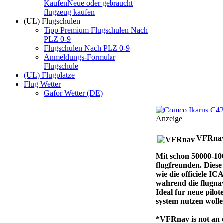
Kaufen
Neue oder gebraucht
flugzeug kaufen
(UL) Flugschulen
Tipp Premium Flugschulen Nach
PLZ 0-9
Flugschulen Nach PLZ 0-9
Anmeldungs-Formular
Flugschule
(UL) Flugplatze
Flug Wetter
Gafor Wetter (DE)
Anzeige
VFRna
Mit schon 50000-100
flugfreunden. Diese
wie die officiele IC
wahrend die flugnavi
Ideal fur neue pilot
system nutzen woll
*VFRnav is not an of